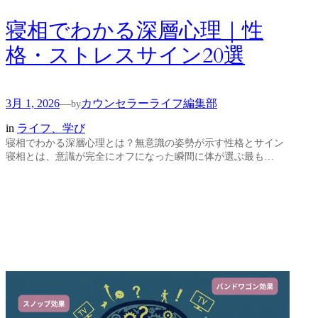
寝相でわかる深層心理｜性
格・ストレスサイン20選
3月 1, 2026
カウンセラーライフ編集部
—
by
in
ライフ、学び
寝相でわかる深層心理とは？無意識の姿勢が示す性格とサイン
寝相とは、意識が完全にオフになった瞬間に体が選ぶ最も…