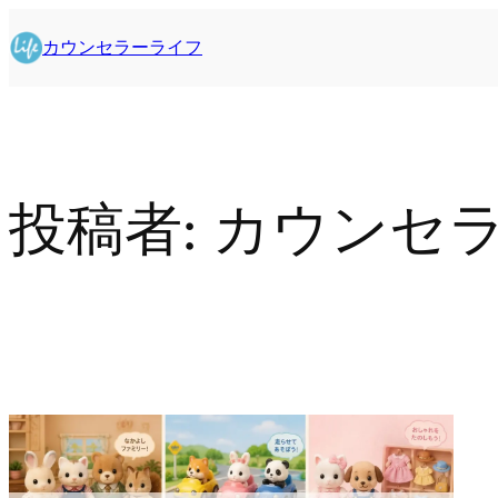
内
容
カウンセラーライフ
を
ス
キ
ッ
プ
投稿者:
カウンセ