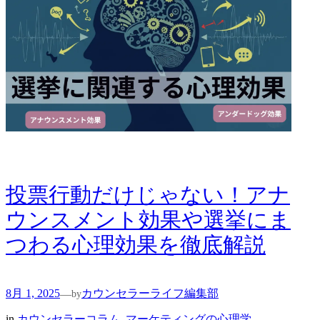
投票行動だけじゃない！アナ
ウンスメント効果や選挙にま
つわる心理効果を徹底解説
8月 1, 2025
カウンセラーライフ編集部
—
by
in
カウンセラーコラム
, 
マーケティングの心理学