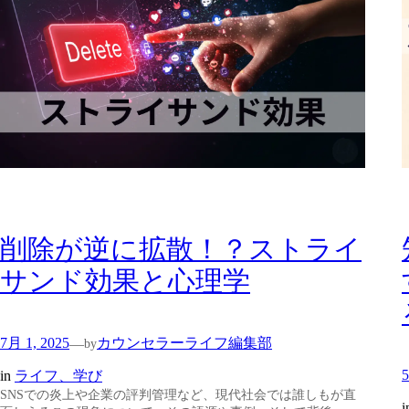
削除が逆に拡散！？ストライ
サンド効果と心理学
7月 1, 2025
カウンセラーライフ編集部
—
by
5
in
ライフ、学び
SNSでの炎上や企業の評判管理など、現代社会では誰しもが直
i