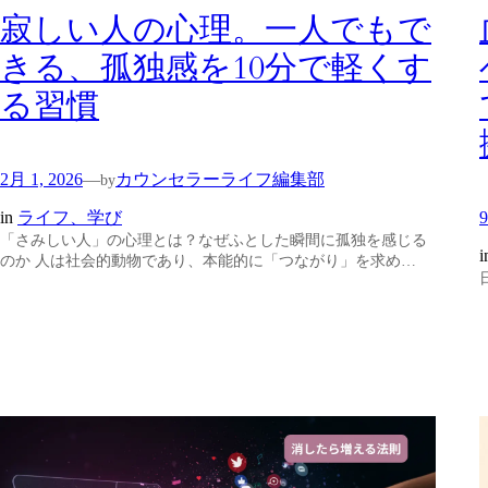
寂しい人の心理。一人でもで
きる、孤独感を10分で軽くす
る習慣
2月 1, 2026
カウンセラーライフ編集部
—
by
9
in
ライフ、学び
「さみしい人」の心理とは？なぜふとした瞬間に孤独を感じる
i
のか 人は社会的動物であり、本能的に「つながり」を求め…