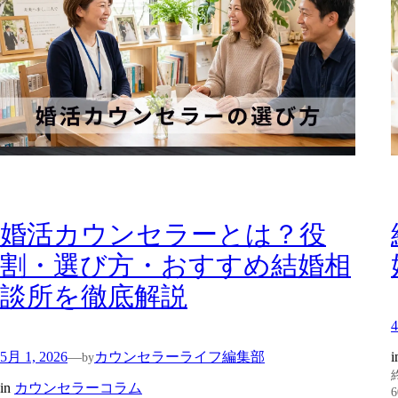
婚活カウンセラーとは？役
割・選び方・おすすめ結婚相
談所を徹底解説
4
5月 1, 2026
カウンセラーライフ編集部
—
i
by
in
カウンセラーコラム