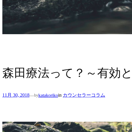
森田療法って？～有効
11月 30, 2018
in
カウンセラーコラム
—
katakoriko
by