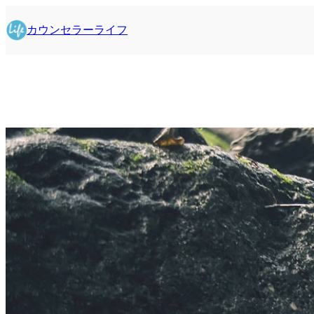
内
容
カウンセラーライフ
を
ス
キ
ッ
プ