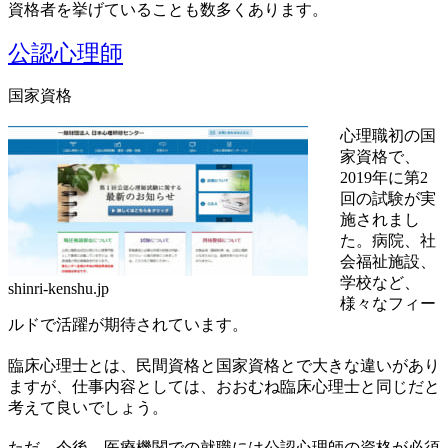
資格者を挙げていることも数多くあります。
公認心理師
国家資格
心理職初の国
家資格で、
2019年に第2
回の試験が実
施されまし
た。病院、社
会福祉施設、
学校など、
shinri-kenshu.jp
様々なフィー
ルドで活躍が期待されています。
臨床心理士とは、民間資格と国家資格とで大きな違いがあり
ますが、仕事内容としては、おおむね臨床心理士と同じだと
考えて良いでしょう。
ただ、今後、医療機関での就職には公認心理師の資格が必須