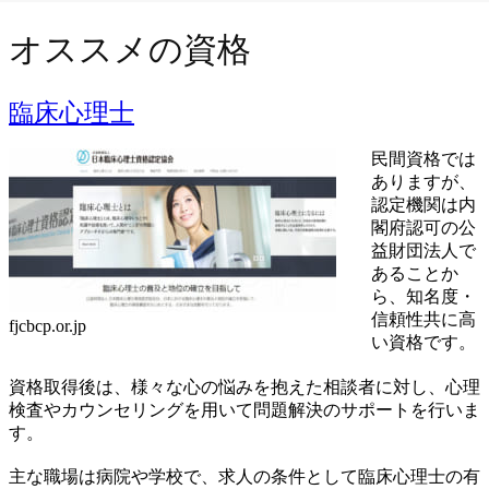
オススメの資格
臨床心理士
民間資格では
ありますが、
認定機関は内
閣府認可の公
益財団法人で
あることか
ら、知名度・
信頼性共に高
fjcbcp.or.jp
い資格です。
資格取得後は、様々な心の悩みを抱えた相談者に対し、心理
検査やカウンセリングを用いて問題解決のサポートを行いま
す。
主な職場は病院や学校で、求人の条件として臨床心理士の有