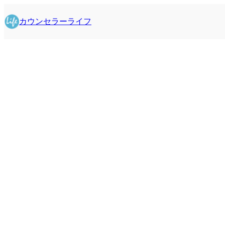
内
容
カウンセラーライフ
を
ス
キ
ッ
プ