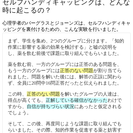
セルフハンディキャッピングは、どんな
時に起こるの？
心理学者のバーグラスとジョーンズは、セルフハンディキャ
ッピングを裏付けるための、こんな実験を行いました。
まず、学生を集め、2つのグループに分けます。「知的
作業に影響する薬の効果を検討する」と嘘の説明を
し、薬を飲む前後で課題に取り組んでもらいました。
薬を飲む前、一方のグループには正答のある問題を、
もう一方のグループには
正答のない問題
が割り当てら
れました。問題を解いた後には、解答の正誤に関わら
ず、全員に20問中16問正答だったと伝えられました。
この時、
正答のない問題
を解いたグループの人達は、
得点が高くても、
正解している確信がなかった
わけで
すから、
自信が持ちづらい状況
にあったと仮定される
でしょう。
そして、この後、再度同じような課題に取り組んでも
らいました。その際、知的作業を促進する薬と妨害す