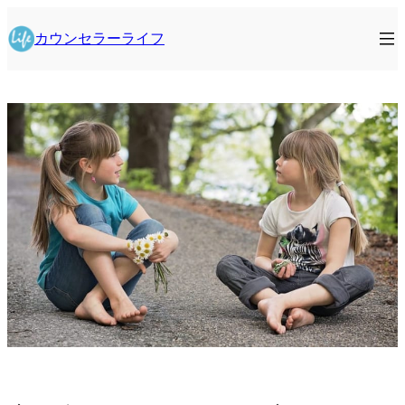
内
容
カウンセラーライフ
を
ス
キ
ッ
プ