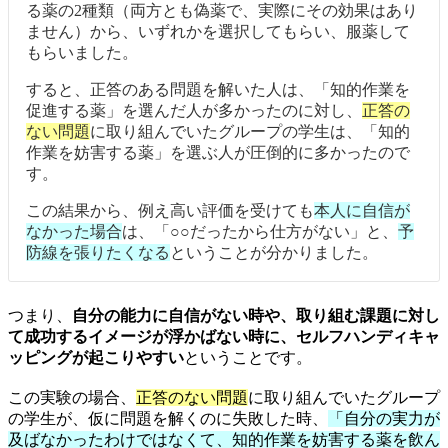
る薬の2種類（両方とも偽薬で、実際にその効果はあり
ません）から、いずれかを選択してもらい、服薬して
もらいました。
すると、正答のある問題を解いた人は、「知的作業を
促進する薬」を選んだ人が多かったのに対し、
正答の
ない問題
に取り組んでいたグループの学生は、「知的
作業を妨害する薬」を選ぶ人が圧倒的に多かったので
す。
この結果から、例え高い評価を受けても
本人に自信が
なかった場合
は、「○○だったから仕方がない」と、
予
防線を張りたくなる
ということが分かりました。
つまり、
自分の能力に自信がない時や、取り組む課題に対し
て成功するイメージが浮かばない時に、セルフハンディキャ
ッピングが起こりやすい
ということです。
この実験の場合、
正答のない問題
に取り組んでいたグループ
の学生が、仮に問題を解くのに失敗した時、
「自分の実力が
及ばなかったわけではなくて、知的作業を妨害する薬を飲ん