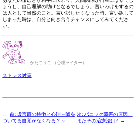
あなたの謙虚さが相手に伝わり、人間関係が円満になるでし
ょうし、自己理解の助けとなるでしょう。言いわけをするの
は人として当然のこと。言い訳したくなった時、言い訳して
しまった時は、自分と向き合うチャンスにしてみてくださ
い。
かたこりこ （心理ライター）
ストレス対策
←
前:
虚言癖の特徴と心理～嘘を
次:
パニック障害の原因、
ついてる自覚がなくなる？～
またその治療法は?
→