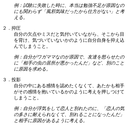
例：試験に失敗した時に、本当は勉強不足が原因なの
にも関わらず「風邪気味だったから仕方がない」と考
える。
２．抑圧
自分の欠点やミスだと気付いていながら、そこから目
を背け、気づいていないかのように自分自身を抑え込
んでしまうこと。
例：自分がワガママなのが原因で、友達を怒らせたの
に「相手の虫の居所が悪かったんだ」など、別のこと
に原因を求める。
３．投影
自分の中にある感情を認めたくなくて、あたかも相手
がその感情を抱いているかのように考えを押しつけて
しまうこと。
例：自分が浮気をして恋人と別れたのに、「恋人の気
の多さに耐えられなくて、別れることになったんだ」
と相手に原因があるように考える。