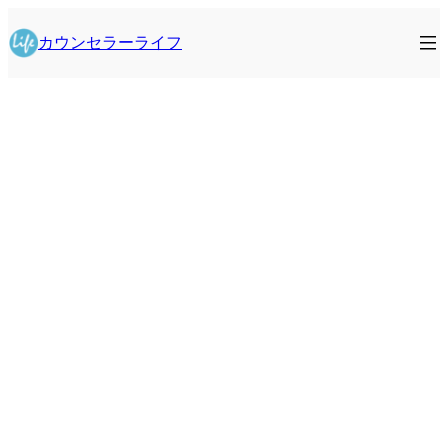
内
容
カウンセラーライフ
を
ス
キ
ッ
プ