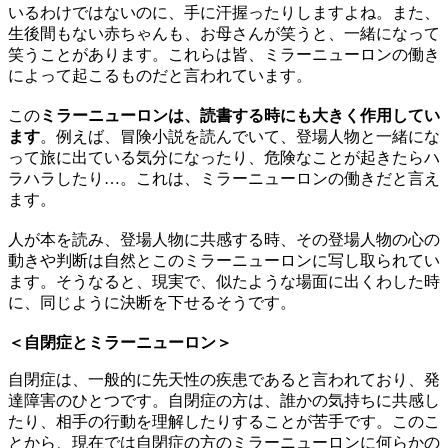
いるわけではないのに、手に汗握ったりしますよね。また、
生後間もない赤ちゃんも、お母さんが笑うと、一緒になって
笑うことがあります。これらは皆、ミラーニューロンの働き
によって起こるものだと言われています。
この
ミラーニューロンは、読書する時にも大きく作用してい
ます
。例えば、冒険小説を読んでいて、登場人物と一緒にな
って旅に出ている気分になったり、危険なことが起きたらハ
ラハラしたり…。これは、ミラーニューロンの働きだと言え
ます。
人が本を読み、登場人物に共感する時、その登場人物の心の
動きや判断は自然とこのミラーニューロンに写し取られてい
ます。そうなると、現実で、似たような場面に出くわした時
に、同じように決断を下せるそうです。
＜自閉症とミラーニューロン＞
自閉症は、一般的に先天性の疾患であると言われており、発
達障害のひとつです。自閉症の方は、誰かの気持ちに共感し
たり、相手の行動を理解したりすることが苦手です。このこ
とから、現在では自閉症の方のミラーニューロンに何らかの