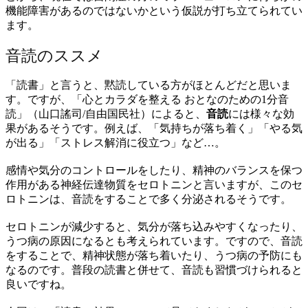
機能障害があるのではないかという仮説が打ち立てられてい
ます。
音読のススメ
「読書」と言うと、黙読している方がほとんどだと思いま
す。ですが、「心とカラダを整える おとなのための1分音
読」（山口謠司/自由国民社）によると、
音読
には様々な効
果があるそうです。例えば、「気持ちが落ち着く」「やる気
が出る」「ストレス解消に役立つ」など…。
感情や気分のコントロールをしたり、精神のバランスを保つ
作用がある神経伝達物質をセロトニンと言いますが、このセ
ロトニンは、音読をすることで多く分泌されるそうです。
セロトニンが減少すると、気分が落ち込みやすくなったり、
うつ病の原因になるとも考えられています。ですので、音読
をすることで、精神状態が落ち着いたり、うつ病の予防にも
なるのです。普段の読書と併せて、音読も習慣づけられると
良いですね。