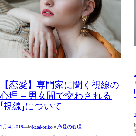
【恋愛】専門家に聞く視線の
心理 – 男女間で交わされる
「視線」について
4
7月 4, 2018
in
恋愛の心理
—
katakoriko
by