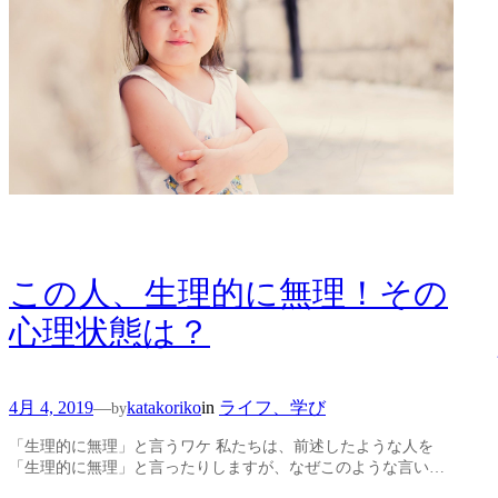
この人、生理的に無理！その
心理状態は？
4月 4, 2019
in
ライフ、学び
—
katakoriko
by
「生理的に無理」と言うワケ 私たちは、前述したような人を
「生理的に無理」と言ったりしますが、なぜこのような言い…