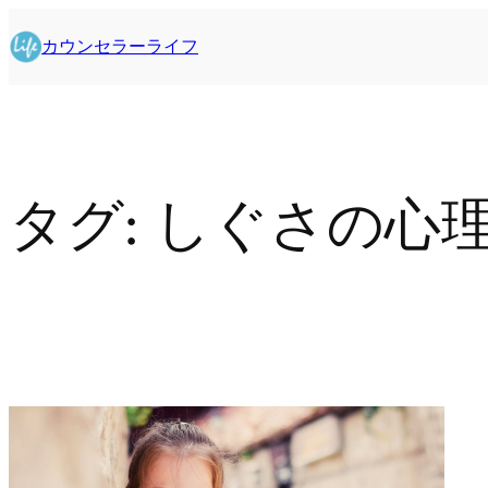
内
容
カウンセラーライフ
を
ス
キ
ッ
プ
タグ:
しぐさの心