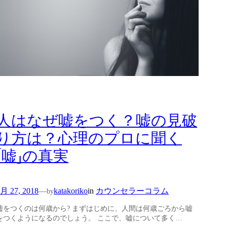
人はなぜ嘘をつく？嘘の見破
り方は？心理のプロに聞く
「嘘」の真実
月 27, 2018
in
カウンセラーコラム
—
katakoriko
by
嘘をつくのは何歳から? まずはじめに、人間は何歳ごろから嘘
をつくようになるのでしょう。 ここで、嘘について多く…