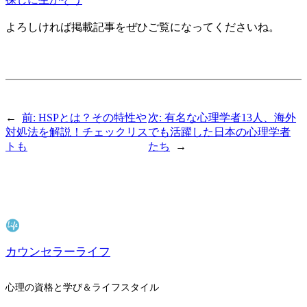
よろしければ掲載記事をぜひご覧になってくださいね。
←
前:
HSPとは？その特性や
次:
有名な心理学者13人、海外
対処法を解説！チェックリス
でも活躍した日本の心理学者
トも
たち
→
カウンセラーライフ
心理の資格と学び＆ライフスタイル