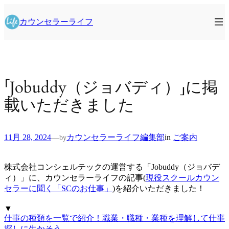
内
容
カウンセラーライフ
を
ス
キ
ッ
プ
「Jobuddy（ジョバディ）」に掲
載いただきました
11月 28, 2024
カウンセラーライフ編集部
in
ご案内
—
by
株式会社コンシェルテックの運営する「Jobuddy（ジョバデ
ィ）」に、カウンセラーライフの記事(
現役スクールカウン
セラーに聞く「SCのお仕事」
)を紹介いただきました！
▼
仕事の種類を一覧で紹介！職業・職種・業種を理解して仕事
探しに生かそう