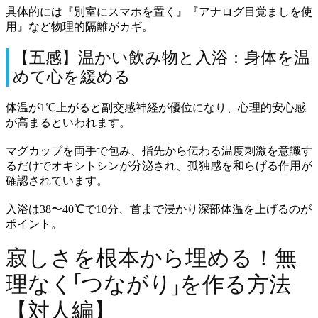
具体的には『別室にスマホを置く』『アナログ目覚ましを使
用』など物理的隔離がカギ。
【五感】温かい飲み物と入浴：身体を温
めて心を緩める
体温が1℃上がると副交感神経が優位になり、心理的安心感
が高まるといわれます。
マグカップを両手で包み、指先から伝わる温度刺激を意識す
るだけでオキシトシンが分泌され、孤独感を和らげる作用が
確認されています。
入浴は38〜40℃で10分、首まで浸かり深部体温を上げるのが
ポイント。
寂しさを根本から埋める！無
理なく「つながり」を作る方法
【対人編】