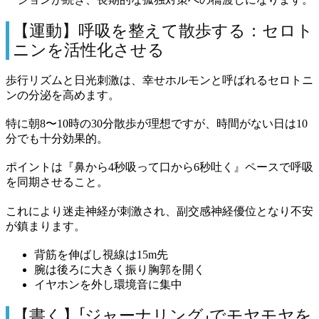
【運動】呼吸を整えて散歩する：セロト
ニンを活性化させる
歩行リズムと日光刺激は、幸せホルモンと呼ばれるセロトニ
ンの分泌を高めます。
特に朝8〜10時の30分散歩が理想ですが、時間がない日は10
分でも十分効果的。
ポイントは『鼻から4秒吸って口から6秒吐く』ペースで呼吸
を同期させること。
これにより迷走神経が刺激され、副交感神経優位となり不安
が鎮まります。
背筋を伸ばし視線は15m先
腕は後ろに大きく振り胸郭を開く
イヤホンを外し環境音に集中
【書く】「ジャーナリング」でモヤモヤを