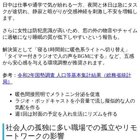
日中は仕事や通学で気が紛れる一方、夜間と休日は急にタス
クが途切れ、静寂と暗がりが交感神経を刺激し不安を増幅し
ます。
さらに女性は防犯意識が高いため、窓の外の物音やチャイム
に過敏になり睡眠の質が低下しやすいという報告も。
解決策として「寝る1時間前に暖色系ライトへ切り替え」
「タイマー付きラジオで人の声をBGMにする」など、五感
から安心感を与える環境調整が推奨されます。
参考：
令和2年国勢調査 人口等基本集計結果（総務省統計
局）
暖色間接照明でメラトニン分泌を促進
ラジオ・ポッドキャストを小音量で流し擬似的な人の
気配を作る
週1回は対面の予定を入れ生活にリズムを作る
社会人の孤独に多い職場での孤立やリモ
ートワークの影響