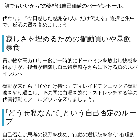
“誰でもいいから”の姿勢は自己価値のバーゲンセール。
代わりに『今日感じた感謝を1人にだけ伝える』選択と集中
で、反応の質を高めましょう。
寂しさを埋めるための衝動買いや暴飲
暴食
買い物や高カロリー食は一時的にドーパミンを放出し快感を
得ますが、後悔が追随し自己肯定感をさらに下げる負のスパ
イラルへ。
衝動が来たら『10分だけ待つ』ディレイドテクニックで衝動
波をやり過ごし、その間に白湯を飲む・ストレッチする等の
代替行動でクールダウンを図りましょう。
「どうせ私なんて」という自己否定のルー
プ
自己否定は思考の視野を狭め、行動の選択肢を奪う“心理的