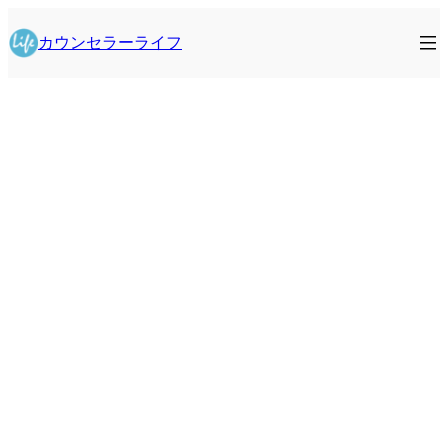
内
容
カウンセラーライフ
を
ス
キ
ッ
プ