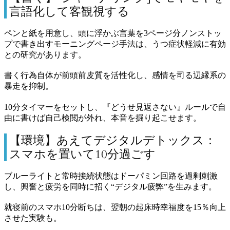
言語化して客観視する
ペンと紙を用意し、頭に浮かぶ言葉を3ページ分ノンストッ
プで書き出すモーニングページ手法は、うつ症状軽減に有効
との研究があります。
書く行為自体が前頭前皮質を活性化し、感情を司る辺縁系の
暴走を抑制。
10分タイマーをセットし、『どうせ見返さない』ルールで自
由に書けば自己検閲が外れ、本音を掘り起こせます。
【環境】あえてデジタルデトックス：
スマホを置いて10分過ごす
ブルーライトと常時接続状態はドーパミン回路を過剰刺激
し、興奮と疲労を同時に招く“デジタル疲弊”を生みます。
就寝前のスマホ10分断ちは、翌朝の起床時幸福度を15％向上
させた実験も。