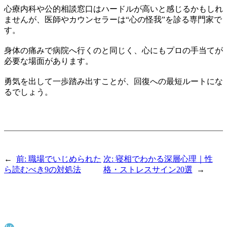
心療内科や公的相談窓口はハードルが高いと感じるかもしれ
ませんが、医師やカウンセラーは“心の怪我”を診る専門家で
す。
身体の痛みで病院へ行くのと同じく、心にもプロの手当てが
必要な場面があります。
勇気を出して一歩踏み出すことが、回復への最短ルートにな
るでしょう。
←
前:
職場でいじめられた
次:
寝相でわかる深層心理｜性
ら読むべき9の対処法
格・ストレスサイン20選
→