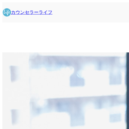
内
容
カウンセラーライフ
を
ス
キ
ッ
プ