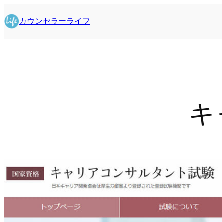
内
容
カウンセラーライフ
を
ス
キ
ッ
プ
キ