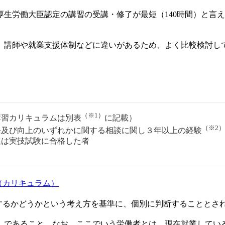
生労働大臣認定の講習の受講・修了が最短（140時間）と言
、講師や就業支援体制などに違いがあるため、よく比較検討し
（※1）
講習カリキュラムは別表
に記載）
（※2）
発及び向上のいずれかに関する相談に関し３年以上の経験
又は実技試験に合格した者
（カリキュラム）
するかどうかという考え方を基準に、個別に判断することとさ
」であること。なお、ここでいう労働者とは、現在就業してい