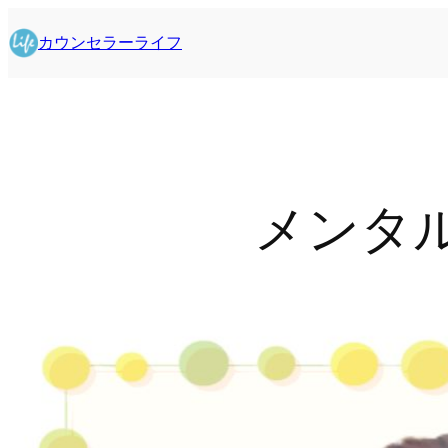
内
容
カウンセラーライフ
を
ス
キ
ッ
プ
メンタ