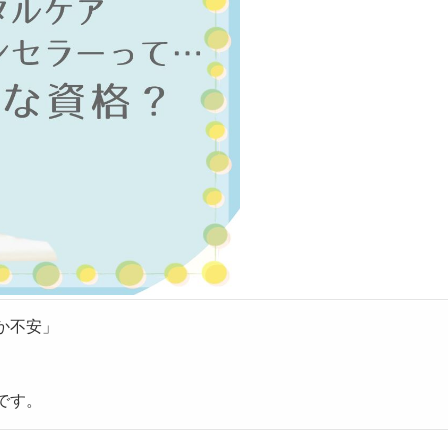
か不安」
です。