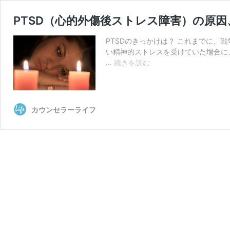
PTSD（心的外傷後ストレス障害）の原
PTSDのきっかけは？ これまでに
い精神的ストレスを受けていた場合に
PTSD（心
…
続きを読む
的
外
傷
後
カウンセラーライフ
ス
ト
レ
ス
障
害）
の
原
因、
ま
た